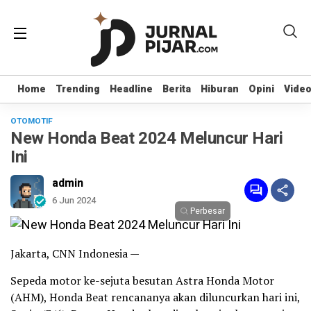
Home
Home
Trending
Trending
Headline
Headline
Berita
Berita
Hiburan
Hiburan
Opini
Opini
Vide
Vide
OTOMOTIF
New Honda Beat 2024 Meluncur Hari
Ini
admin
6 Jun 2024
Perbesar
Jakarta, CNN Indonesia —
Sepeda motor ke-sejuta besutan Astra Honda Motor
(AHM), Honda Beat rencananya akan diluncurkan hari ini,