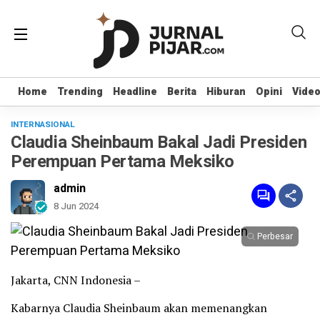
Home
Home
Trending
Trending
Headline
Headline
Berita
Berita
Hiburan
Hiburan
Opini
Opini
Vide
Vide
INTERNASIONAL
Claudia Sheinbaum Bakal Jadi Presiden
Perempuan Pertama Meksiko
admin
8 Jun 2024
Perbesar
Jakarta, CNN Indonesia –
Kabarnya Claudia Sheinbaum akan memenangkan