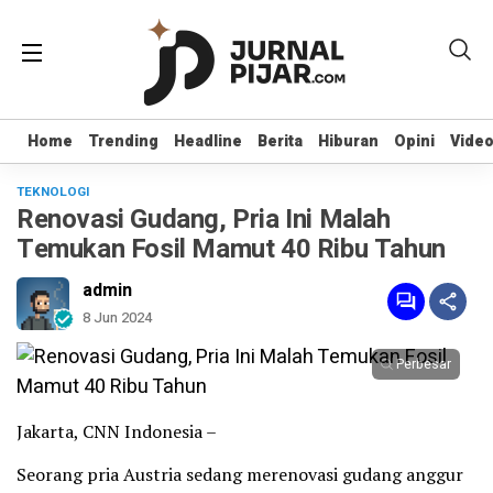
Home
Home
Trending
Trending
Headline
Headline
Berita
Berita
Hiburan
Hiburan
Opini
Opini
Vide
Vide
TEKNOLOGI
Renovasi Gudang, Pria Ini Malah
Temukan Fosil Mamut 40 Ribu Tahun
admin
8 Jun 2024
Perbesar
Jakarta, CNN Indonesia –
Seorang pria Austria sedang merenovasi gudang anggur