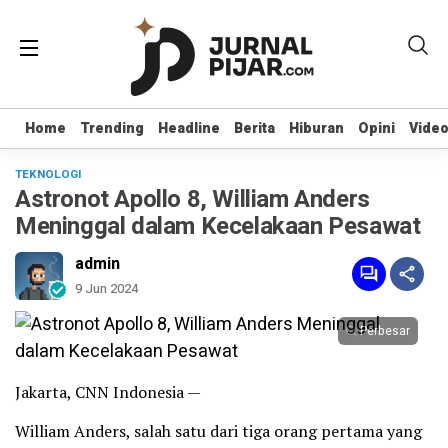
Home
Home
Trending
Trending
Headline
Headline
Berita
Berita
Hiburan
Hiburan
Opini
Opini
Vide
Vide
TEKNOLOGI
Astronot Apollo 8, William Anders
Meninggal dalam Kecelakaan Pesawat
admin
9 Jun 2024
Perbesar
Jakarta, CNN Indonesia —
William Anders, salah satu dari tiga orang pertama yang