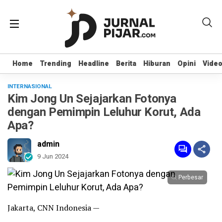
Home
Home
Trending
Trending
Headline
Headline
Berita
Berita
Hiburan
Hiburan
Opini
Opini
Vide
Vide
INTERNASIONAL
Kim Jong Un Sejajarkan Fotonya
dengan Pemimpin Leluhur Korut, Ada
Apa?
admin
9 Jun 2024
Perbesar
Jakarta, CNN Indonesia —