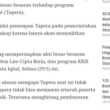
Agust
besar-besaran terhadap program
t (Tapera).
30 K
Wor
dal
nilai penerapan Tapera pada pemerintahan
Stun
cukup karena hanya akan menyulitkan
Agust
Pela
Ung
ng mempersiapkan aksi besar-besaran
Bont
bus Law Cipta Kerja, dan program KRIS
Stun
a Iqbal, Selasa (29/5) ini.
Agust
120
alasan mengapa Tapera saat ini tidak
Bont
apera tidak bisa menjamin seluruh peserta
dan 
aik. Terutama menghitung pembayaran
Upa
Juli 