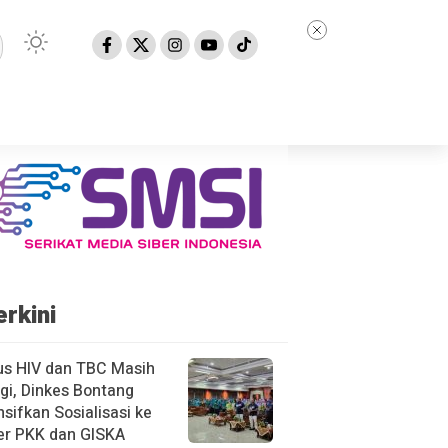
erkini
us HIV dan TBC Masih
gi, Dinkes Bontang
nsifkan Sosialisasi ke
er PKK dan GISKA