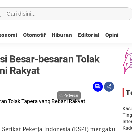
konomi
konomi
Otomotif
Otomotif
Hiburan
Hiburan
Editorial
Editorial
Opini
Opini
si Besar-besaran Tolak
ni Rakyat
T
Perbesar
Kas
Ting
Inte
Kad
 Serikat Pekerja Indonesia (KSPI) mengaku