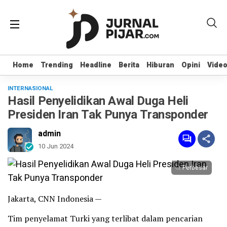
Home
Home
Trending
Trending
Headline
Headline
Berita
Berita
Hiburan
Hiburan
Opini
Opini
Vide
Vide
INTERNASIONAL
Hasil Penyelidikan Awal Duga Heli
Presiden Iran Tak Punya Transponder
admin
10 Jun 2024
Perbesar
Jakarta, CNN Indonesia —
Tim penyelamat Turki yang terlibat dalam pencarian