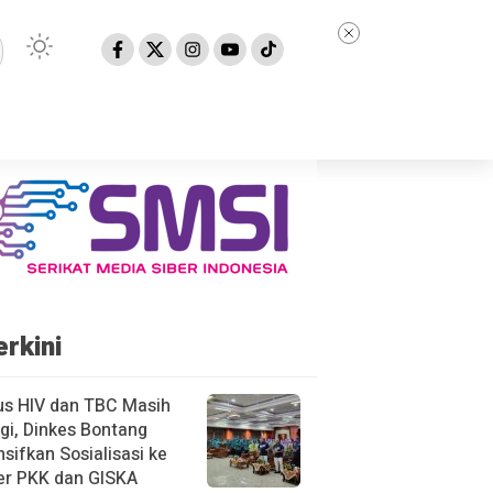
erkini
us HIV dan TBC Masih
gi, Dinkes Bontang
nsifkan Sosialisasi ke
er PKK dan GISKA