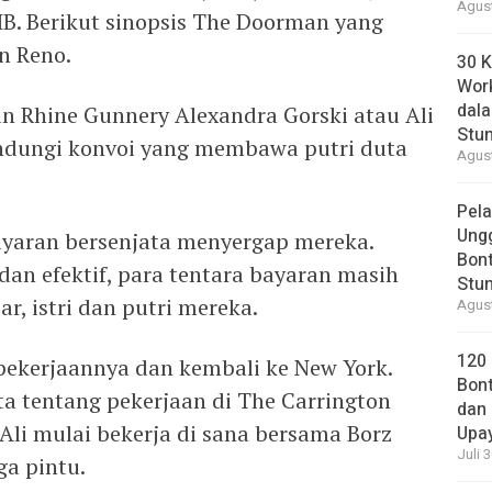
Agust
IB. Berikut sinopsis The Doorman yang
n Reno.
30 K
Wor
dal
an Rhine Gunnery Alexandra Gorski atau Ali
Stun
indungi konvoi yang membawa putri duta
Agust
Pela
Ung
ayaran bersenjata menyergap mereka.
Bont
dan efektif, para tentara bayaran masih
Stun
, istri dan putri mereka.
Agust
120
i pekerjaannya dan kembali ke New York.
Bont
 tentang pekerjaan di The Carrington
dan 
 Ali mulai bekerja di sana bersama Borz
Upa
Juli 
ga pintu.