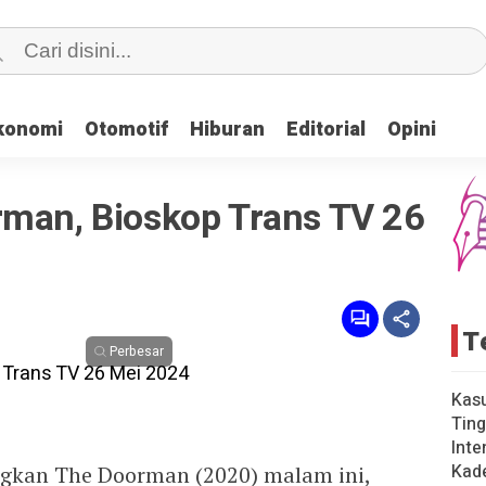
konomi
konomi
Otomotif
Otomotif
Hiburan
Hiburan
Editorial
Editorial
Opini
Opini
rman, Bioskop Trans TV 26
T
Perbesar
Kas
Ting
Inte
Kad
gkan The Doorman (2020) malam ini,