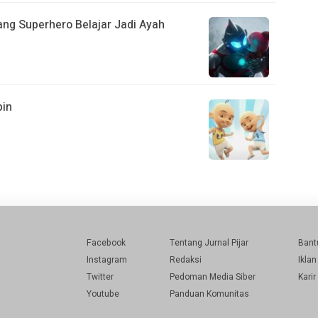
Sang Superhero Belajar Jadi Ayah
pin
Facebook
Tentang Jurnal Pijar
Bant
Instagram
Redaksi
Iklan
Twitter
Pedoman Media Siber
Karir
Youtube
Panduan Komunitas