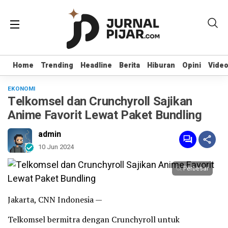
Home
Home
Trending
Trending
Headline
Headline
Berita
Berita
Hiburan
Hiburan
Opini
Opini
Vide
Vide
EKONOMI
Telkomsel dan Crunchyroll Sajikan
Anime Favorit Lewat Paket Bundling
admin
10 Jun 2024
Perbesar
Jakarta, CNN Indonesia —
Telkomsel bermitra dengan Crunchyroll untuk