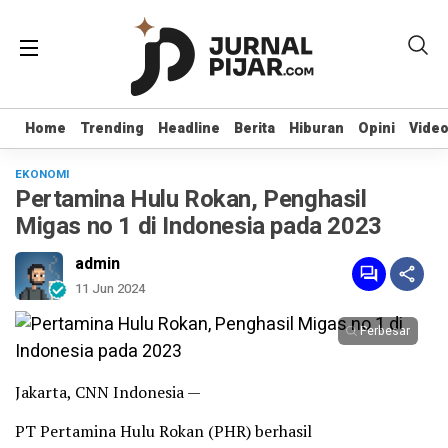
Home
Home
Trending
Trending
Headline
Headline
Berita
Berita
Hiburan
Hiburan
Opini
Opini
Vide
Vide
EKONOMI
Pertamina Hulu Rokan, Penghasil
Migas no 1 di Indonesia pada 2023
admin
11 Jun 2024
Perbesar
Jakarta, CNN Indonesia —
PT Pertamina Hulu Rokan (PHR) berhasil