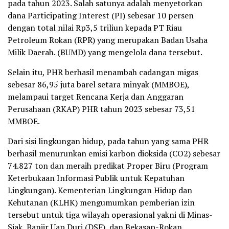
pada tahun 2023. Salah satunya adalah menyetorkan
dana Participating Interest (PI) sebesar 10 persen
dengan total nilai Rp3,5 triliun kepada PT Riau
Petroleum Rokan (RPR) yang merupakan Badan Usaha
Milik Daerah. (BUMD) yang mengelola dana tersebut.
Selain itu, PHR berhasil menambah cadangan migas
sebesar 86,95 juta barel setara minyak (MMBOE),
melampaui target Rencana Kerja dan Anggaran
Perusahaan (RKAP) PHR tahun 2023 sebesar 73,51
MMBOE.
Dari sisi lingkungan hidup, pada tahun yang sama PHR
berhasil menurunkan emisi karbon dioksida (CO2) sebesar
74.827 ton dan meraih predikat Proper Biru (Program
Keterbukaan Informasi Publik untuk Kepatuhan
Lingkungan). Kementerian Lingkungan Hidup dan
Kehutanan (KLHK) mengumumkan pemberian izin
tersebut untuk tiga wilayah operasional yakni di Minas-
Siak, Banjir Uap Duri (DSF), dan Bekasap-Rokan.