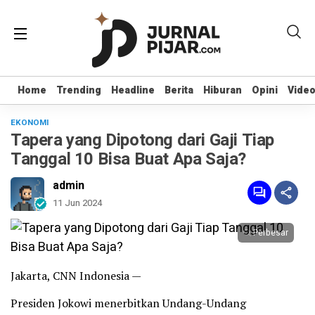
Home
Home
Trending
Trending
Headline
Headline
Berita
Berita
Hiburan
Hiburan
Opini
Opini
Vide
Vide
EKONOMI
Tapera yang Dipotong dari Gaji Tiap
Tanggal 10 Bisa Buat Apa Saja?
admin
11 Jun 2024
Perbesar
Jakarta, CNN Indonesia —
Presiden Jokowi menerbitkan Undang-Undang