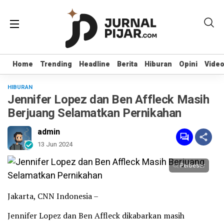
Home
Home
Trending
Trending
Headline
Headline
Berita
Berita
Hiburan
Hiburan
Opini
Opini
Vide
Vide
HIBURAN
Jennifer Lopez dan Ben Affleck Masih
Berjuang Selamatkan Pernikahan
admin
13 Jun 2024
Perbesar
Jakarta, CNN Indonesia –
Jennifer Lopez dan Ben Affleck dikabarkan masih