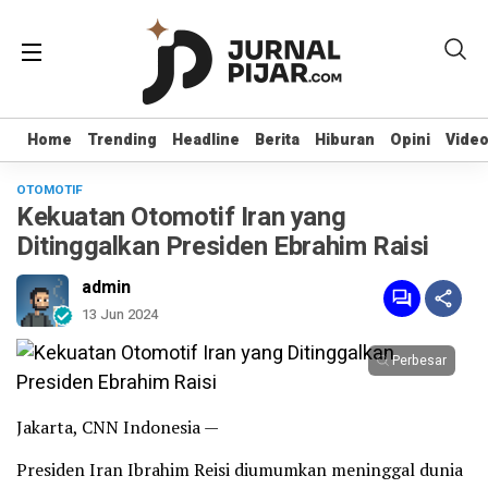
Home
Home
Trending
Trending
Headline
Headline
Berita
Berita
Hiburan
Hiburan
Opini
Opini
Vide
Vide
OTOMOTIF
Kekuatan Otomotif Iran yang
Ditinggalkan Presiden Ebrahim Raisi
admin
13 Jun 2024
Perbesar
Jakarta, CNN Indonesia —
Presiden Iran Ibrahim Reisi diumumkan meninggal dunia