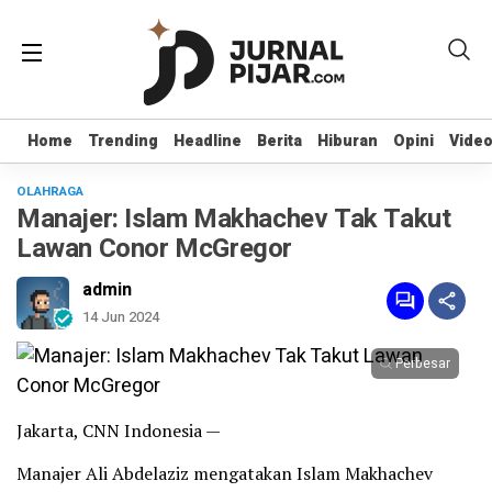
Home
Home
Trending
Trending
Headline
Headline
Berita
Berita
Hiburan
Hiburan
Opini
Opini
Vide
Vide
OLAHRAGA
Manajer: Islam Makhachev Tak Takut
Lawan Conor McGregor
admin
14 Jun 2024
Perbesar
Jakarta, CNN Indonesia —
Manajer Ali Abdelaziz mengatakan Islam Makhachev