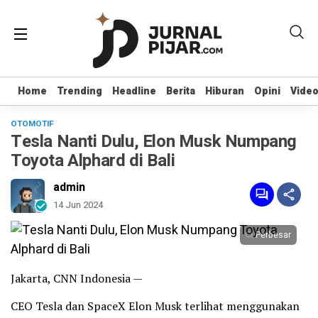
Home
Home
Trending
Trending
Headline
Headline
Berita
Berita
Hiburan
Hiburan
Opini
Opini
Vide
Vide
OTOMOTIF
Tesla Nanti Dulu, Elon Musk Numpang
Toyota Alphard di Bali
admin
14 Jun 2024
Perbesar
Jakarta, CNN Indonesia —
CEO Tesla dan SpaceX Elon Musk terlihat menggunakan