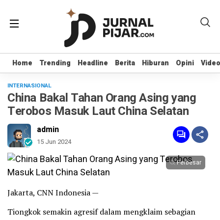
Home
Home
Trending
Trending
Headline
Headline
Berita
Berita
Hiburan
Hiburan
Opini
Opini
Vide
Vide
INTERNASIONAL
China Bakal Tahan Orang Asing yang
Terobos Masuk Laut China Selatan
admin
15 Jun 2024
Perbesar
Jakarta, CNN Indonesia —
Tiongkok semakin agresif dalam mengklaim sebagian