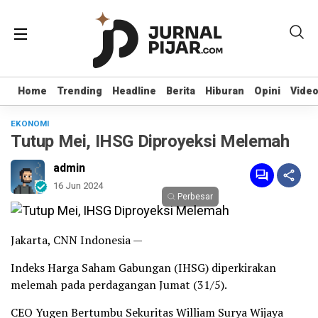
Home
Home
Trending
Trending
Headline
Headline
Berita
Berita
Hiburan
Hiburan
Opini
Opini
Vide
Vide
EKONOMI
Tutup Mei, IHSG Diproyeksi Melemah
admin
16 Jun 2024
Perbesar
Jakarta, CNN Indonesia —
Indeks Harga Saham Gabungan (IHSG) diperkirakan
melemah pada perdagangan Jumat (31/5).
CEO Yugen Bertumbu Sekuritas William Surya Wijaya