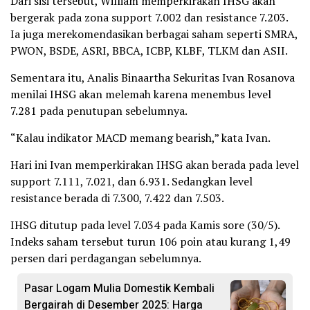
Dari sisi tersebut, William memperkirakan IHSG akan
bergerak pada zona support 7.002 dan resistance 7.203.
Ia juga merekomendasikan berbagai saham seperti SMRA,
PWON, BSDE, ASRI, BBCA, ICBP, KLBF, TLKM dan ASII.
Sementara itu, Analis Binaartha Sekuritas Ivan Rosanova
menilai IHSG akan melemah karena menembus level
7.281 pada penutupan sebelumnya.
“Kalau indikator MACD memang bearish,” kata Ivan.
Hari ini Ivan memperkirakan IHSG akan berada pada level
support 7.111, 7.021, dan 6.931. Sedangkan level
resistance berada di 7.300, 7.422 dan 7.503.
IHSG ditutup pada level 7.034 pada Kamis sore (30/5).
Indeks saham tersebut turun 106 poin atau kurang 1,49
persen dari perdagangan sebelumnya.
Pasar Logam Mulia Domestik Kembali
Bergairah di Desember 2025: Harga