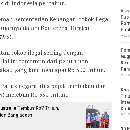
k di Indonesia per tahun.
Inov
Pus
eman Kementerian Keuangan, rokok ilegal
Per
 ujarnya dalam Konferensi Direksi
Pant
9/5).
Agust
Pem
an rokok ilegal seiring dengan
Gug
Hal ini tercermin dari penurunan
Reko
kau yang kini mencapai Rp 300 triliun.
Per
Agust
u pajak negara atas pajak tembakau dan
Kas
) melebihi Rp 350 triliun.
Ting
Inte
stralia Tembus Rp7 Triliun,
Kad
, dan Bangladesh
Agust
30 K