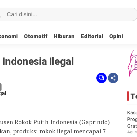
konomi
konomi
Otomotif
Otomotif
Hiburan
Hiburan
Editorial
Editorial
Opini
Opini
 Indonesia Ilegal
T
Kas
Pro
en Rokok Putih Indonesia (Gaprindo)
Grat
n, produksi rokok ilegal mencapai 7
Agust