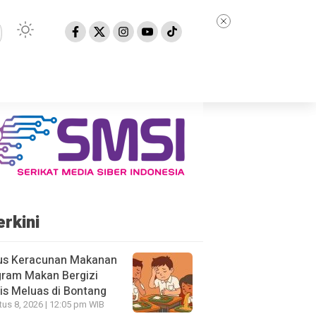
erkini
us Keracunan Makanan
gram Makan Bergizi
is Meluas di Bontang
us 8, 2026 | 12:05 pm WIB