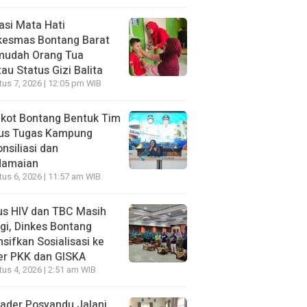
asi Mata Hati
kesmas Bontang Barat
mudah Orang Tua
au Status Gizi Balita
us 7, 2026 | 12:05 pm WIB
kot Bontang Bentuk Tim
us Tugas Kampung
nsiliasi dan
damaian
us 6, 2026 | 11:57 am WIB
us HIV dan TBC Masih
gi, Dinkes Bontang
nsifkan Sosialisasi ke
er PKK dan GISKA
us 4, 2026 | 2:51 am WIB
ader Posyandu Jalani