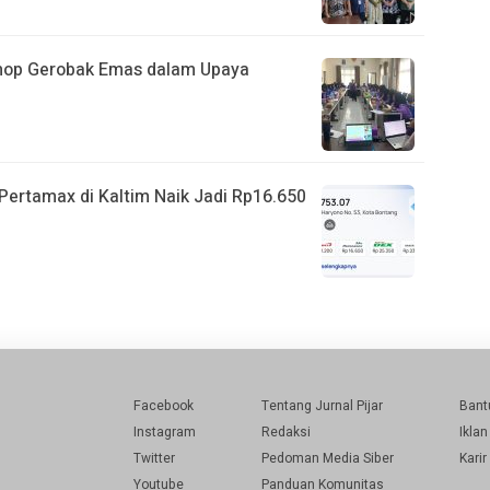
shop Gerobak Emas dalam Upaya
ertamax di Kaltim Naik Jadi Rp16.650
Facebook
Tentang Jurnal Pijar
Bant
Instagram
Redaksi
Iklan
Twitter
Pedoman Media Siber
Karir
Youtube
Panduan Komunitas