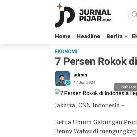
Home
Home
Headline
Headline
Berita
Berita
E
E
EKONOMI
7 Persen Rokok di
admin
17 Jun 2024
Perbesar
Jakarta, CNN Indonesia –
Ketua Umum Gabungan Produs
Benny Wahyudi mengungkapka