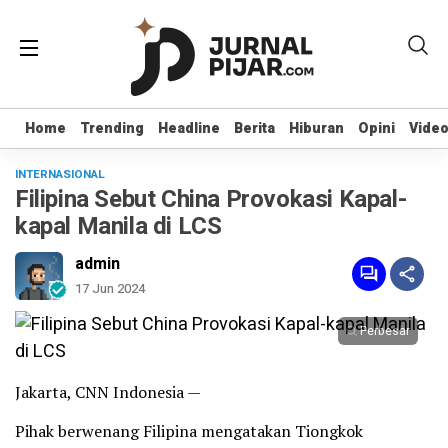
Home
Home
Trending
Trending
Headline
Headline
Berita
Berita
Hiburan
Hiburan
Opini
Opini
Vide
Vide
INTERNASIONAL
Filipina Sebut China Provokasi Kapal-
kapal Manila di LCS
admin
17 Jun 2024
Perbesar
Jakarta, CNN Indonesia —
Pihak berwenang Filipina mengatakan Tiongkok