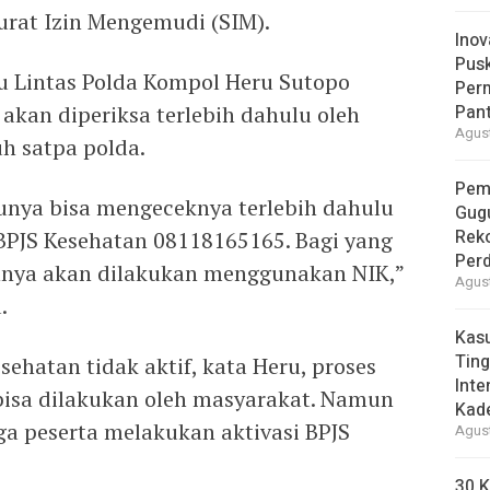
rat Izin Mengemudi (SIM).
Inov
Pus
u Lintas Polda Kompol Heru Sutopo
Per
akan diperiksa terlebih dahulu oleh
Pant
Agust
h satpa polda.
Pem
unya bisa mengeceknya terlebih dahulu
Gug
Reko
BPJS Kesehatan 08118165165. Bagi yang
Per
nnya akan dilakukan menggunakan NIK,”
Agust
.
Kas
Ting
sehatan tidak aktif, kata Heru, proses
Inte
bisa dilakukan oleh masyarakat. Namun
Kad
ga peserta melakukan aktivasi BPJS
Agust
30 K