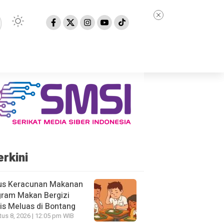
erkini
us Keracunan Makanan
gram Makan Bergizi
is Meluas di Bontang
us 8, 2026 | 12:05 pm WIB