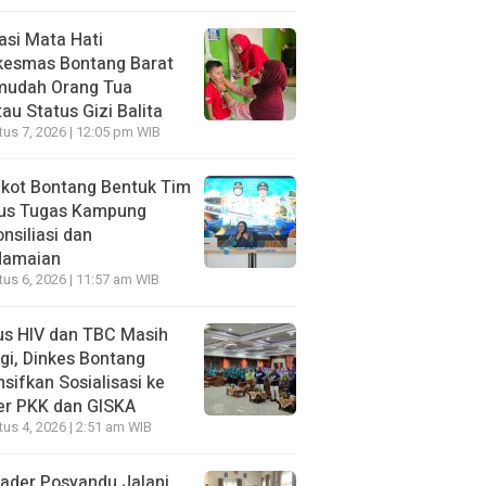
asi Mata Hati
kesmas Bontang Barat
mudah Orang Tua
au Status Gizi Balita
us 7, 2026 | 12:05 pm WIB
kot Bontang Bentuk Tim
us Tugas Kampung
nsiliasi dan
damaian
us 6, 2026 | 11:57 am WIB
us HIV dan TBC Masih
gi, Dinkes Bontang
nsifkan Sosialisasi ke
er PKK dan GISKA
us 4, 2026 | 2:51 am WIB
ader Posyandu Jalani