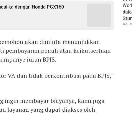
Wor
ndalika dengan Honda PCX160
dal
Stun
Agust
 pemohon akan diminta menunjukkan
kti pembayaran penuh atau keikutsertaan
kampanye iuran BPJS.
or VA dan tidak berkontribusi pada BPJS,”
ang ingin membayar biayanya, kami juga
n layanan yang dapat diakses oleh