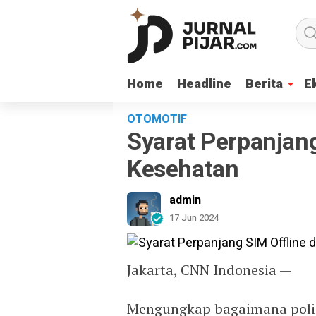
Home
Home
Headline
Headline
Berita
Berita
E
E
OTOMOTIF
Syarat Perpanjan
Kesehatan
admin
17 Jun 2024
Jakarta, CNN Indonesia —
Mengungkap bagaimana polisi