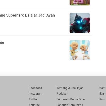
Sang Superhero Belajar Jadi Ayah
pin
Facebook
Tentang Jurnal Pijar
Bant
Instagram
Redaksi
Iklan
Twitter
Pedoman Media Siber
Karir
Youtube
Panduan Komunitas