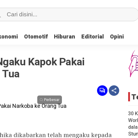
konomi
konomi
Otomotif
Otomotif
Hiburan
Hiburan
Editorial
Editorial
Opini
Opini
Ngaku Kapok Pakai
 Tua
T
Perbesar
30 K
Wor
dal
Stun
Chika dikabarkan telah mengaku kepada