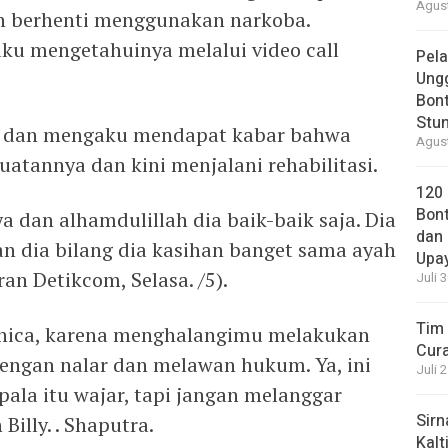
Agust
ah berhenti menggunakan narkoba.
aku mengetahuinya melalui video call
Pela
Ung
Bont
Stun
ka dan mengaku mendapat kabar bahwa
Agust
uatannya dan kini menjalani rehabilitasi.
120
Bont
 dan alhamdulillah dia baik-baik saja. Dia
dan 
an dia bilang dia kasihan banget sama ayah
Upa
an Detikcom, Selasa. /5).
Juli 
Tim 
 Chica, karena menghalangimu melakukan
Cura
engan nalar dan melawan hukum. Ya, ini
Juli 
pala itu wajar, tapi jangan melanggar
Sirn
Billy. . Shaputra.
Kalt