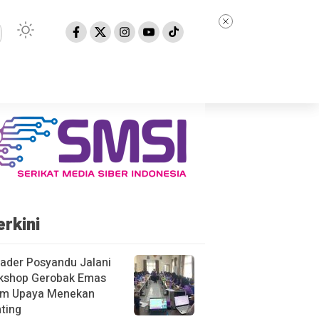
erkini
ader Posyandu Jalani
kshop Gerobak Emas
am Upaya Menekan
ting