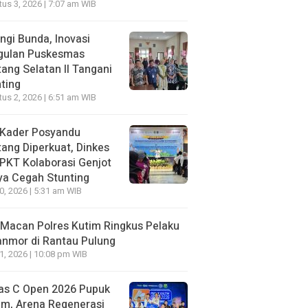
us 3, 2026 | 7:07 am WIB
ngi Bunda, Inovasi
gulan Puskesmas
ang Selatan II Tangani
ting
us 2, 2026 | 6:51 am WIB
 Kader Posyandu
ang Diperkuat, Dinkes
PKT Kolaborasi Genjot
ya Cegah Stunting
30, 2026 | 5:31 am WIB
Macan Polres Kutim Ringkus Pelaku
nmor di Rantau Pulung
21, 2026 | 10:08 pm WIB
as C Open 2026 Pupuk
im, Arena Regenerasi