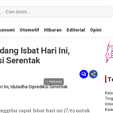
konomi
konomi
Otomotif
Otomotif
Hiburan
Hiburan
Editorial
Editorial
Opini
Opini
ang Isbat Hari Ini,
si Serentak
T
Perbesar
Kas
Ting
Inte
Kad
gelar rapat Isbat hari ini (7/6) untuk