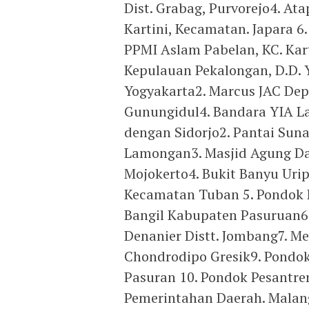
Dist. Grabag, Purvorejo4. At
Kartini, Kecamatan. Japara 
PPMI Aslam Pabelan, KC. Kar
Kepulauan Pekalongan, D.D. Y
Yogyakarta2. Marcus JAC De
Gunungidul4. Bandara YIA La
dengan Sidorjo2. Pantai Suna
Lamongan3. Masjid Agung D
Mojokerto4. Bukit Banyu Uri
Kecamatan Tuban 5. Pondok 
Bangil Kabupaten Pasuruan6
Denanier Distt. Jombang7. Me
Chondrodipo Gresik9. Pondok
Pasuran 10. Pondok Pesantre
Pemerintahan Daerah. Malan