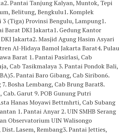
2. Pantai Tanjung Kalyan, Muntok, Tepi
dum, Belitung, Bengkulu1. Komplek
 3 (Tiga) Provinsi Bengulu, Lampung1.
i Barat DKI Jakarta1. Gedung Kantor
DKI Jakarta2. Masjid Agung Hasim Asyari
tren Al-Hidaya Bamol Jakarta Barat4. Pulau
awa Barat 1. Pantai Pasirlasi, Cab
ja, Cab Tasikmalaya 3. Pantai Pondok Bali,
BA)5. Pantai Baro Gibang, Cab Siribon6.
g 7. Bosha Lembang, Cab Brung Barat8.
 Cab. Garut 9. POB Gunung Putri
Asta Hanas Moyawi Bettmhrti, Cab Subang
antan 1. Pantai Anyar 2. UIN SMHB Serang
dan Observatorium UIN Walisongo
Dist. Lasem, Rembang3. Pantai Jetties,