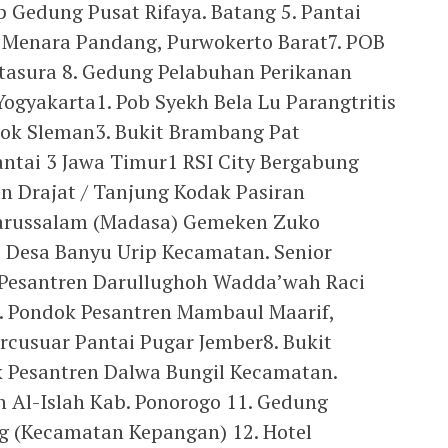
ap Gedung Pusat Rifaya. Batang 5. Pantai
6. Menara Pandang, Purwokerto Barat7. POB
tasura 8. Gedung Pelabuhan Perikanan
ogyakarta1. Pob Syekh Bela Lu Parangtritis
pok Sleman3. Bukit Brambang Pat
ntai 3 Jawa Timur1 RSI City Bergabung
n Drajat / Tanjung Kodak Pasiran
arussalam (Madasa) Gemeken Zuko
p Desa Banyu Urip Kecamatan. Senior
Pesantren Darullughoh Wadda’wah Raci
. Pondok Pesantren Mambaul Maarif,
rcusuar Pantai Pugar Jember8. Bukit
 Pesantren Dalwa Bungil Kecamatan.
n Al-Islah Kab. Ponorogo 11. Gedung
g (Kecamatan Kepangan) 12. Hotel