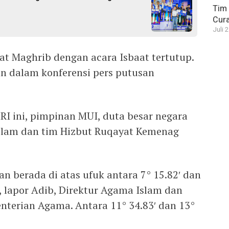
Tim 
Cura
Juli 
lat Maghrib dengan acara Isbaat tertutup.
n dalam konferensi pers putusan
 RI ini, pimpinan MUI, duta besar negara
Islam dan tim Hizbut Ruqayat Kemenag
kan berada di atas ufuk antara 7° 15.82′ dan
t, lapor Adib, Direktur Agama Islam dan
terian Agama. Antara 11° 34.83′ dan 13°