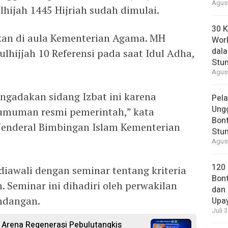
Agust
hijah 1445 Hijriah sudah dimulai.
30 K
kan di aula Kementerian Agama. MH
Wor
dal
ulhijjah 10 Referensi pada saat Idul Adha,
Stun
Agust
ngadakan sidang Izbat ini karena
Pela
Ung
muman resmi pemerintah,” kata
Bont
Jenderal Bimbingan Islam Kementerian
Stun
Agust
120
i diawali dengan seminar tentang kriteria
Bont
. Seminar ini dihadiri oleh perwakilan
dan 
ndangan.
Upa
Juli 
 Arena Regenerasi Pebulutangkis