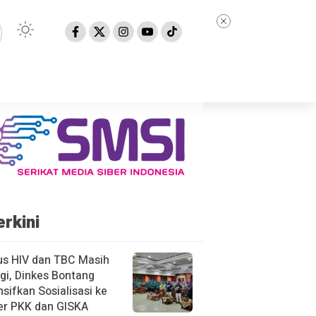
erkini
us HIV dan TBC Masih
gi, Dinkes Bontang
nsifkan Sosialisasi ke
er PKK dan GISKA