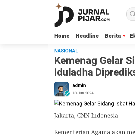
Home
Home
Headline
Headline
Berita
Berita
E
E
NASIONAL
Kemenag Gelar Sid
Iduladha Dipredik
admin
18 Jun 2024
Jakarta, CNN Indonesia —
Kementerian Agama akan meng