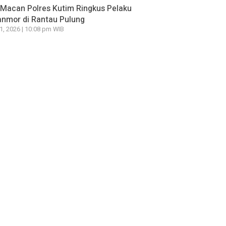
Macan Polres Kutim Ringkus Pelaku
nmor di Rantau Pulung
21, 2026 | 10:08 pm WIB