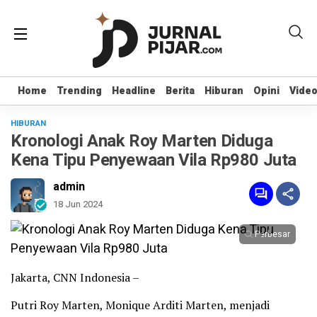
Home
Home
Trending
Trending
Headline
Headline
Berita
Berita
Hiburan
Hiburan
Opini
Opini
Vide
Vide
HIBURAN
Kronologi Anak Roy Marten Diduga
Kena Tipu Penyewaan Vila Rp980 Juta
admin
18 Jun 2024
Perbesar
Jakarta, CNN Indonesia –
Putri Roy Marten, Monique Arditi Marten, menjadi