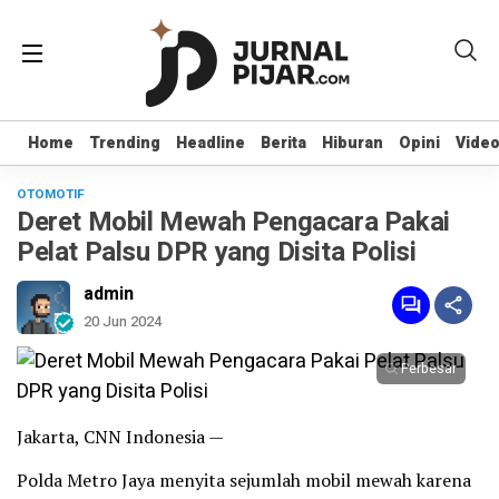
Home
Home
Trending
Trending
Headline
Headline
Berita
Berita
Hiburan
Hiburan
Opini
Opini
Vide
Vide
OTOMOTIF
Deret Mobil Mewah Pengacara Pakai
Pelat Palsu DPR yang Disita Polisi
admin
20 Jun 2024
Perbesar
Jakarta, CNN Indonesia —
Polda Metro Jaya menyita sejumlah mobil mewah karena