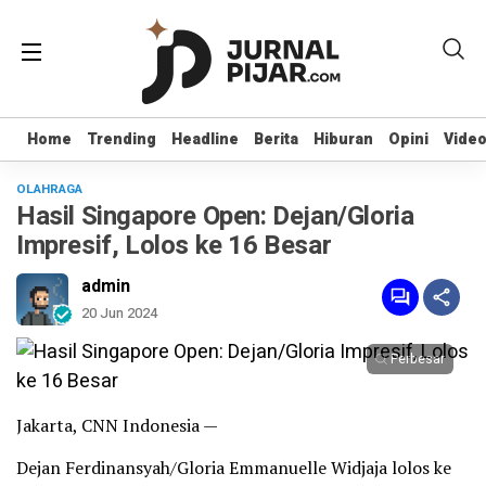
Home
Home
Trending
Trending
Headline
Headline
Berita
Berita
Hiburan
Hiburan
Opini
Opini
Vide
Vide
OLAHRAGA
Hasil Singapore Open: Dejan/Gloria
Impresif, Lolos ke 16 Besar
admin
20 Jun 2024
Perbesar
Jakarta, CNN Indonesia —
Dejan Ferdinansyah/Gloria Emmanuelle Widjaja lolos ke