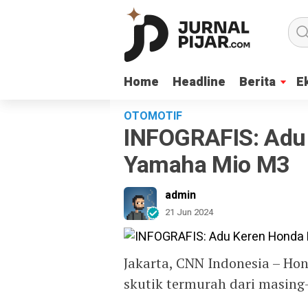
Home
Home
Headline
Headline
Berita
Berita
E
E
OTOMOTIF
INFOGRAFIS: Adu 
Yamaha Mio M3
admin
21 Jun 2024
Jakarta, CNN Indonesia – H
skutik termurah dari masing-