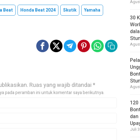
Agust
a Beat
Honda Beat 2024
Skutik
Yamaha
30 K
Wor
dal
Stun
Agust
Pela
Ung
Bont
Stun
ublikasikan.
Ruas yang wajib ditandai
*
Agust
ya pada peramban ini untuk komentar saya berikutnya.
120
Bont
dan 
Upa
Juli 