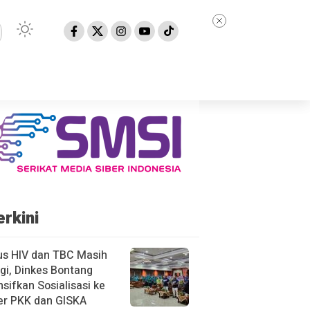
erkini
us HIV dan TBC Masih
gi, Dinkes Bontang
nsifkan Sosialisasi ke
er PKK dan GISKA