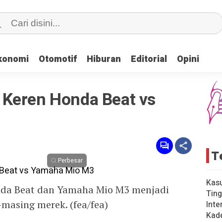
konomi
konomi
Otomotif
Otomotif
Hiburan
Hiburan
Editorial
Editorial
Opini
Opini
Keren Honda Beat vs
T
Perbesar
Kas
onda Beat dan Yamaha Mio M3 menjadi
Ting
masing merek. (fea/fea)
Inte
Kad