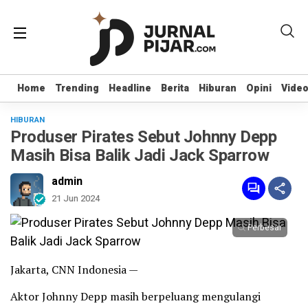
Home
Home
Trending
Trending
Headline
Headline
Berita
Berita
Hiburan
Hiburan
Opini
Opini
Vide
Vide
HIBURAN
Produser Pirates Sebut Johnny Depp
Masih Bisa Balik Jadi Jack Sparrow
admin
21 Jun 2024
Perbesar
Jakarta, CNN Indonesia —
Aktor Johnny Depp masih berpeluang mengulangi