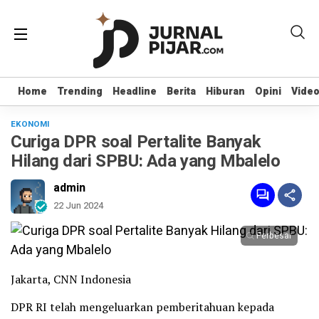
Home
Home
Trending
Trending
Headline
Headline
Berita
Berita
Hiburan
Hiburan
Opini
Opini
Vide
Vide
EKONOMI
Curiga DPR soal Pertalite Banyak
Hilang dari SPBU: Ada yang Mbalelo
admin
22 Jun 2024
Perbesar
Jakarta, CNN Indonesia
DPR RI telah mengeluarkan pemberitahuan kepada