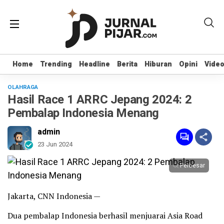
Home
Home
Trending
Trending
Headline
Headline
Berita
Berita
Hiburan
Hiburan
Opini
Opini
Vide
Vide
OLAHRAGA
Hasil Race 1 ARRC Jepang 2024: 2
Pembalap Indonesia Menang
admin
23 Jun 2024
Perbesar
Jakarta, CNN Indonesia —
Dua pembalap Indonesia berhasil menjuarai Asia Road