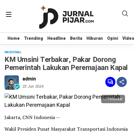
Home
Home
Trending
Trending
Headline
Headline
Berita
Berita
Hiburan
Hiburan
Opini
Opini
Vide
Vide
NASIONAL
KM Umsini Terbakar, Pakar Dorong
Pemerintah Lakukan Peremajaan Kapal
admin
23 Jun 2024
Perbesar
Jakarta, CNN Indonesia —
Wakil Presiden Pusat Masyarakat Transportasi Indonesia