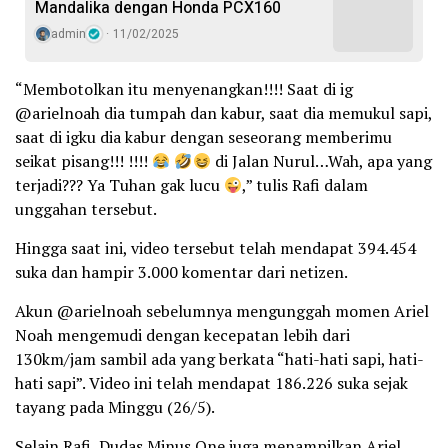
Mandalika dengan Honda PCX160
admin
11/02/2025
“Membotolkan itu menyenangkan!!!! Saat di ig
@arielnoah dia tumpah dan kabur, saat dia memukul sapi,
saat di igku dia kabur dengan seseorang memberimu
seikat pisang!!! !!!!
di Jalan Nurul…Wah, apa yang
terjadi??? Ya Tuhan gak lucu
,” tulis Rafi dalam
unggahan tersebut.
Hingga saat ini, video tersebut telah mendapat 394.454
suka dan hampir 3.000 komentar dari netizen.
Akun @arielnoah sebelumnya mengunggah momen Ariel
Noah mengemudi dengan kecepatan lebih dari
130km/jam sambil ada yang berkata “hati-hati sapi, hati-
hati sapi”. Video ini telah mendapat 186.226 suka sejak
tayang pada Minggu (26/5).
Selain Rafi, Dudas Minus One juga menampilkan Ariel