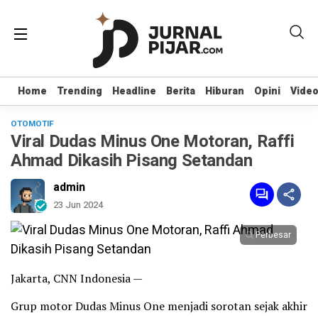
Home
Home
Trending
Trending
Headline
Headline
Berita
Berita
Hiburan
Hiburan
Opini
Opini
Vide
Vide
OTOMOTIF
Viral Dudas Minus One Motoran, Raffi
Ahmad Dikasih Pisang Setandan
admin
23 Jun 2024
Perbesar
Jakarta, CNN Indonesia —
Grup motor Dudas Minus One menjadi sorotan sejak akhir