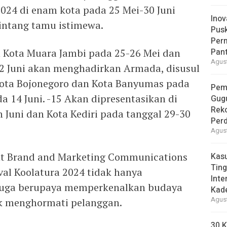
024 di enam kota pada 25 Mei-30 Juni
Inov
intang tamu istimewa.
Pus
Per
 Kota Muara Jambi pada 25-26 Mei dan
Pant
Agust
2 Juni akan menghadirkan Armada, disusul
Kota Bojonegoro dan Kota Banyumas pada
Pem
da 14 Juni. -15 Akan dipresentasikan di
Gug
Reko
 Juni dan Kota Kediri pada tanggal 29-30
Per
Agust
ent Brand and Marketing Communications
Kas
Ting
val Koolatura 2024 tidak hanya
Inte
juga berupaya memperkenalkan budaya
Kad
Agust
k menghormati pelanggan.
30 K