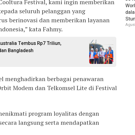
ooltura Festival, kami ingin memberikan
Wor
kepada seluruh pelanggan yang
dal
Stun
rus berinovasi dan memberikan layanan
Agust
ndonesia,” kata Fahmy.
stralia Tembus Rp7 Triliun,
, dan Bangladesh
l menghadirkan berbagai penawaran
rbit Modem dan Telkomsel Lite di Festival
menikmati program loyalitas dengan
secara langsung serta mendapatkan