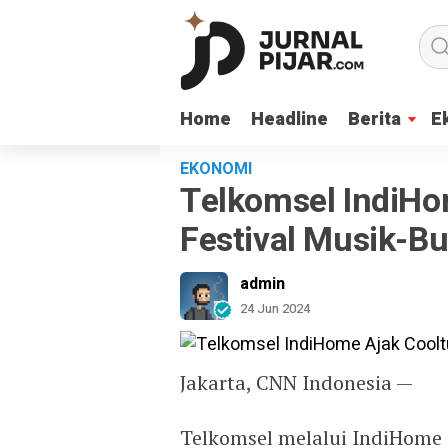
Home
Home
Headline
Headline
Berita
Berita
E
E
EKONOMI
Telkomsel IndiHo
Festival Musik-Bu
admin
24 Jun 2024
Jakarta, CNN Indonesia —
Telkomsel melalui IndiHome 