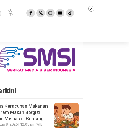
erkini
us Keracunan Makanan
gram Makan Bergizi
is Meluas di Bontang
us 8, 2026 | 12:05 pm WIB