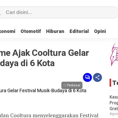
konomi
konomi
Otomotif
Otomotif
Hiburan
Hiburan
Editorial
Editorial
Opini
Opini
me Ajak Cooltura Gelar
daya di 6 Kota
T
Perbesar
Kas
Pro
Grat
Agust
dan Cooltura menyelenggarakan Festival