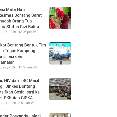
asi Mata Hati
kesmas Bontang Barat
mudah Orang Tua
au Status Gizi Balita
us 7, 2026 | 12:05 pm WIB
kot Bontang Bentuk Tim
us Tugas Kampung
nsiliasi dan
damaian
us 6, 2026 | 11:57 am WIB
us HIV dan TBC Masih
gi, Dinkes Bontang
nsifkan Sosialisasi ke
er PKK dan GISKA
us 4, 2026 | 2:51 am WIB
ader Posyandu Jalani