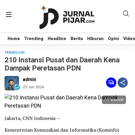
Home
Home
Trending
Trending
Headline
Headline
Berita
Berita
Hiburan
Hiburan
Opini
Opini
Vide
Vide
TEKNOLOGI
210 Instansi Pusat dan Daerah Kena
Dampak Peretasan PDN
admin
25 Jun 2024
Perbesar
Jakarta, CNN Indonesia —
Kementerian Komunikasi dan Informatika (Kominfo)