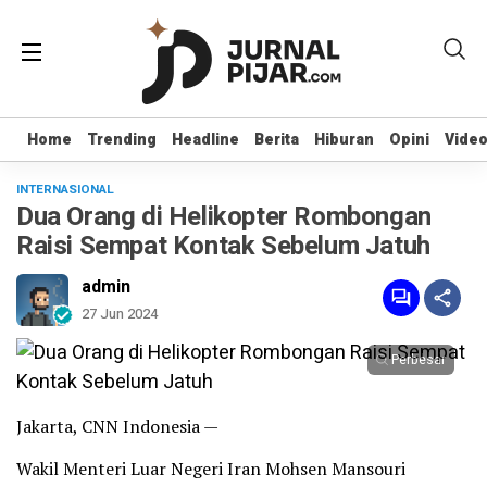
Home
Home
Trending
Trending
Headline
Headline
Berita
Berita
Hiburan
Hiburan
Opini
Opini
Vide
Vide
INTERNASIONAL
Dua Orang di Helikopter Rombongan
Raisi Sempat Kontak Sebelum Jatuh
admin
27 Jun 2024
Perbesar
Jakarta, CNN Indonesia —
Wakil Menteri Luar Negeri Iran Mohsen Mansouri