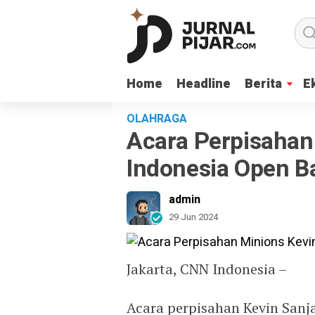
Home
Home
Headline
Headline
Berita
Berita
E
E
OLAHRAGA
Acara Perpisahan
Indonesia Open Ba
admin
29 Jun 2024
Jakarta, CNN Indonesia –
Acara perpisahan Kevin Sanj