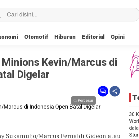
konomi
konomi
Otomotif
Otomotif
Hiburan
Hiburan
Editorial
Editorial
Opini
Opini
 Minions Kevin/Marcus di
tal Digelar
T
Perbesar
30 K
Wor
dal
Stun
ay Sukamuljo/Marcus Fernaldi Gideon atau