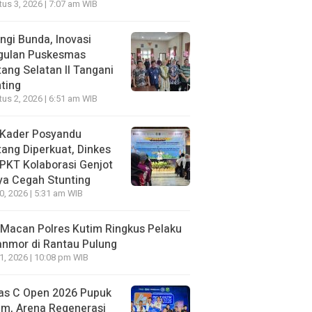
us 3, 2026 | 7:07 am WIB
ngi Bunda, Inovasi
gulan Puskesmas
ang Selatan II Tangani
ting
us 2, 2026 | 6:51 am WIB
 Kader Posyandu
ang Diperkuat, Dinkes
PKT Kolaborasi Genjot
ya Cegah Stunting
30, 2026 | 5:31 am WIB
Macan Polres Kutim Ringkus Pelaku
nmor di Rantau Pulung
21, 2026 | 10:08 pm WIB
as C Open 2026 Pupuk
im, Arena Regenerasi