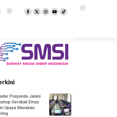
erkini
ader Posyandu Jalani
kshop Gerobak Emas
am Upaya Menekan
ting