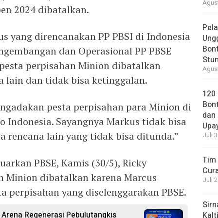
Agust
pen 2024 dibatalkan.
Pela
s yang direncanakan PP PBSI di Indonesia
Ung
Bont
engembangan dan Operasional PP PBSE
Stun
pesta perpisahan Minion dibatalkan
Agust
lain dan tidak bisa ketinggalan.
120
Bont
ngadakan pesta perpisahan para Minion di
dan 
po Indonesia. Sayangnya Markus tidak bisa
Upa
a rencana lain yang tidak bisa ditunda.”
Juli 
Tim 
uarkan PBSE, Kamis (30/5), Ricky
Cura
n Minion dibatalkan karena Marcus
Juli 
a perpisahan yang diselenggarakan PBSE.
Sirn
 Arena Regenerasi Pebulutangkis
Kalt