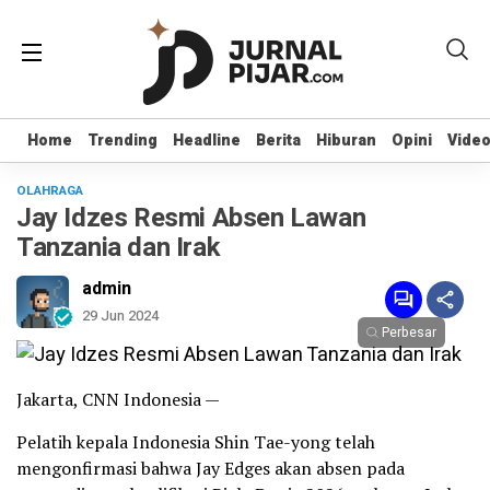
Home
Home
Trending
Trending
Headline
Headline
Berita
Berita
Hiburan
Hiburan
Opini
Opini
Vide
Vide
OLAHRAGA
Jay Idzes Resmi Absen Lawan
Tanzania dan Irak
admin
29 Jun 2024
Perbesar
Jakarta, CNN Indonesia —
Pelatih kepala Indonesia Shin Tae-yong telah
mengonfirmasi bahwa Jay Edges akan absen pada