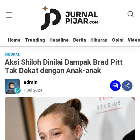
Home
Home
Trending
Trending
Headline
Headline
Berita
Berita
Hiburan
Hiburan
Opini
Opini
Vide
Vide
HIBURAN
Aksi Shiloh Dinilai Dampak Brad Pitt
Tak Dekat dengan Anak-anak
admin
1 Jul 2024