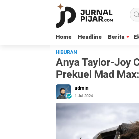
Home
Home
Headline
Headline
Berita
Berita
E
E
HIBURAN
Anya Taylor-Joy 
Prekuel Mad Max:
admin
1 Jul 2024