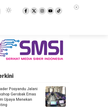
erkini
ader Posyandu Jalani
kshop Gerobak Emas
am Upaya Menekan
ting