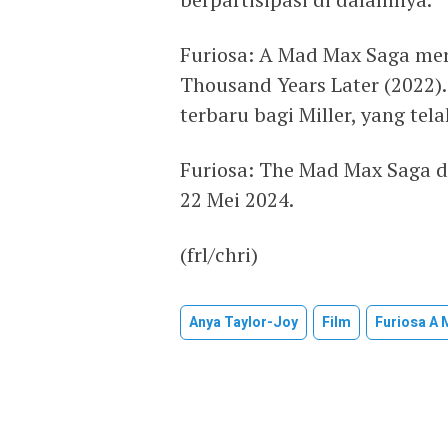
Furiosa: A Mad Max Saga mer
Thousand Years Later (2022)
terbaru bagi Miller, yang te
Furiosa: The Mad Max Saga d
22 Mei 2024.
(frl/chri)
Anya Taylor-Joy
Film
Furiosa A