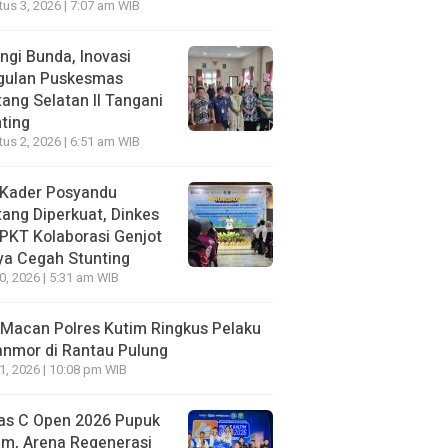
us 3, 2026 | 7:07 am WIB
ngi Bunda, Inovasi
gulan Puskesmas
ang Selatan II Tangani
ting
us 2, 2026 | 6:51 am WIB
 Kader Posyandu
ang Diperkuat, Dinkes
PKT Kolaborasi Genjot
ya Cegah Stunting
30, 2026 | 5:31 am WIB
Macan Polres Kutim Ringkus Pelaku
nmor di Rantau Pulung
21, 2026 | 10:08 pm WIB
as C Open 2026 Pupuk
im, Arena Regenerasi