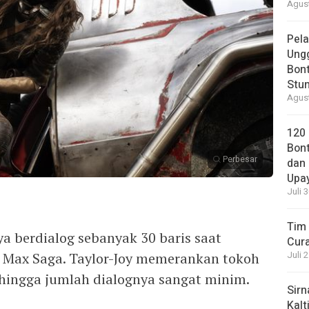
Agust
Pela
Ung
Bont
Stun
Agust
120
Bont
Perbesar
dan 
Upa
Juli 
Tim 
ya berdialog sebanyak 30 baris saat
Cura
 Max Saga. Taylor-Joy memerankan tokoh
Juli 
ehingga jumlah dialognya sangat minim.
Sirn
Kalt