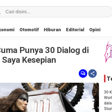
konomi
konomi
Otomotif
Otomotif
Hiburan
Hiburan
Editorial
Editorial
Opini
Opini
Cuma Punya 30 Dialog di
 Saya Kesepian
T
30 K
Wor
dal
Stun