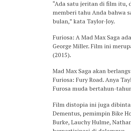
“Ada satu jeritan di film itu
memberi tahu Anda bahwa say
bulan,” kata Taylor-Joy.
Furiosa: A Mad Max Saga ada
George Miller. Film ini meru
(2015).
Mad Max Saga akan berlangsu
Furiosa: Fury Road. Anya Ta
Furosa muda bertahun-tahun 
Film distopia ini juga dibin
Dementus, pemimpin Bike Ho
Burke, Lauchy Hulme, Nathan
berpartisipasi di dalamnya.