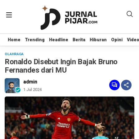
Home
Home
Trending
Trending
Headline
Headline
Berita
Berita
Hiburan
Hiburan
Opini
Opini
Vide
Vide
OLAHRAGA
Ronaldo Disebut Ingin Bajak Bruno
Fernandes dari MU
admin
1 Jul 2024