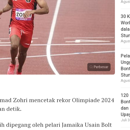
Agust
30 K
Wor
dal
Stun
Agust
Pela
Ung
Perbesar
Bont
Stun
Agust
120
mmad Zohri mencetak rekor Olimpiade 2024
Bont
n detik.
dan 
Upa
Juli 
h dipegang oleh pelari Jamaika Usain Bolt