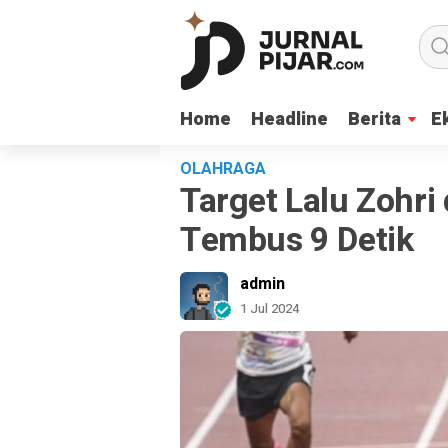
Home
Home
Headline
Headline
Berita
Berita
E
E
OLAHRAGA
Target Lalu Zohri 
Tembus 9 Detik
admin
1 Jul 2024