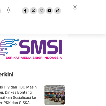
erkini
us HIV dan TBC Masih
gi, Dinkes Bontang
nsifkan Sosialisasi ke
er PKK dan GISKA