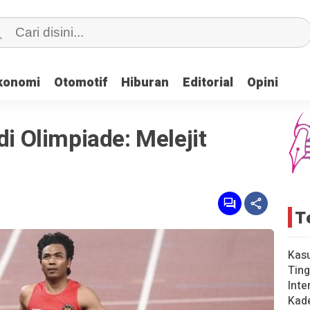
konomi
konomi
Otomotif
Otomotif
Hiburan
Hiburan
Editorial
Editorial
Opini
Opini
di Olimpiade: Melejit
T
Kas
Ting
Inte
Kad