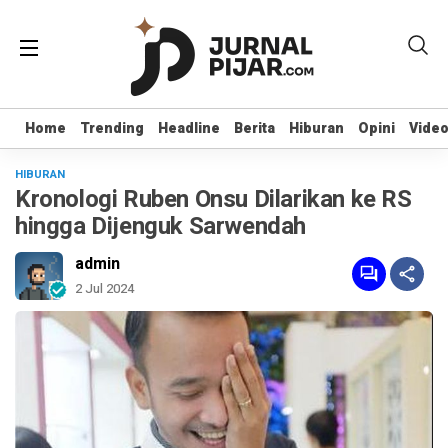
Home
Home
Trending
Trending
Headline
Headline
Berita
Berita
Hiburan
Hiburan
Opini
Opini
Vide
Vide
HIBURAN
Kronologi Ruben Onsu Dilarikan ke RS
hingga Dijenguk Sarwendah
admin
2 Jul 2024