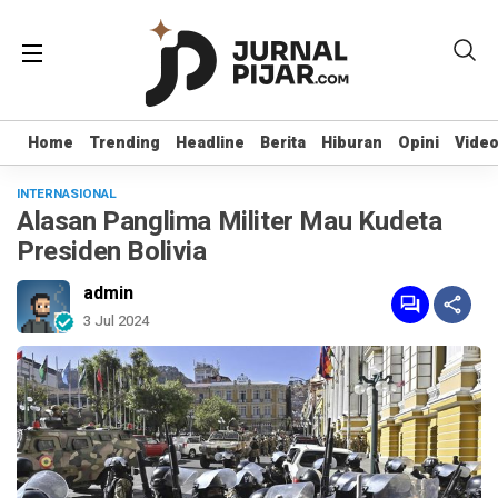
Home
Home
Trending
Trending
Headline
Headline
Berita
Berita
Hiburan
Hiburan
Opini
Opini
Vide
Vide
INTERNASIONAL
Alasan Panglima Militer Mau Kudeta
Presiden Bolivia
admin
3 Jul 2024