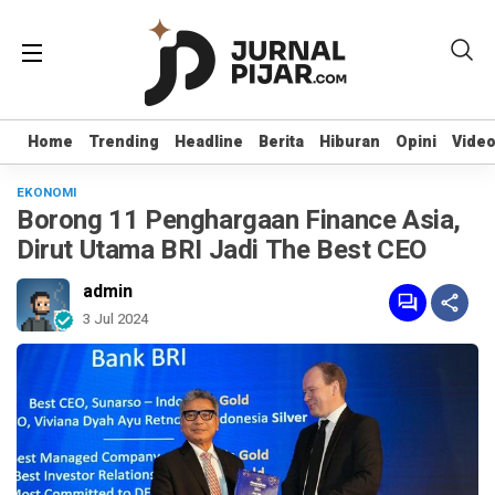
Home
Home
Trending
Trending
Headline
Headline
Berita
Berita
Hiburan
Hiburan
Opini
Opini
Vide
Vide
EKONOMI
Borong 11 Penghargaan Finance Asia,
Dirut Utama BRI Jadi The Best CEO
admin
3 Jul 2024