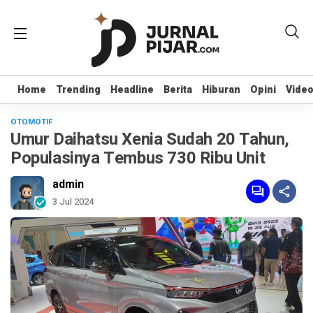
Home
Home
Trending
Trending
Headline
Headline
Berita
Berita
Hiburan
Hiburan
Opini
Opini
Vide
Vide
OTOMOTIF
Umur Daihatsu Xenia Sudah 20 Tahun,
Populasinya Tembus 730 Ribu Unit
admin
3 Jul 2024