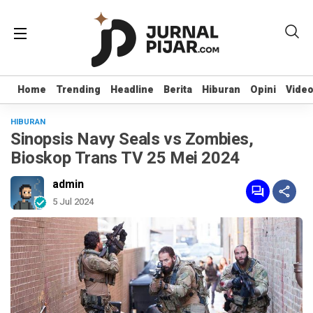
Home
Home
Trending
Trending
Headline
Headline
Berita
Berita
Hiburan
Hiburan
Opini
Opini
Vide
Vide
HIBURAN
Sinopsis Navy Seals vs Zombies,
Bioskop Trans TV 25 Mei 2024
admin
5 Jul 2024