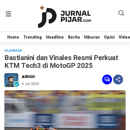
Home
Home
Trending
Trending
Headline
Headline
Berita
Berita
Hiburan
Hiburan
Opini
Opini
Vide
Vide
OLAHRAGA
Bastianini dan Vinales Resmi Perkuat
KTM Tech3 di MotoGP 2025
admin
6 Jul 2024