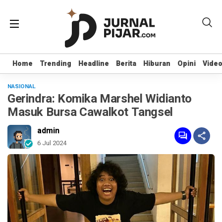
Home
Home
Trending
Trending
Headline
Headline
Berita
Berita
Hiburan
Hiburan
Opini
Opini
Vide
Vide
NASIONAL
Gerindra: Komika Marshel Widianto
Masuk Bursa Cawalkot Tangsel
admin
6 Jul 2024