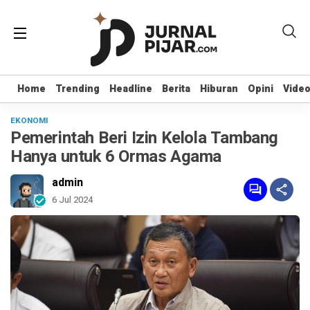
Home
Home
Trending
Trending
Headline
Headline
Berita
Berita
Hiburan
Hiburan
Opini
Opini
Vide
Vide
EKONOMI
Pemerintah Beri Izin Kelola Tambang
Hanya untuk 6 Ormas Agama
admin
6 Jul 2024