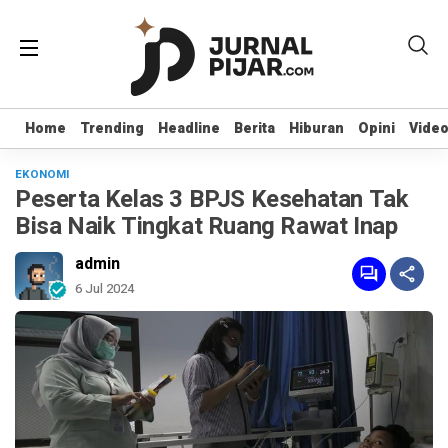
Home
Home
Trending
Trending
Headline
Headline
Berita
Berita
Hiburan
Hiburan
Opini
Opini
Vide
Vide
EKONOMI
Peserta Kelas 3 BPJS Kesehatan Tak
Bisa Naik Tingkat Ruang Rawat Inap
admin
6 Jul 2024