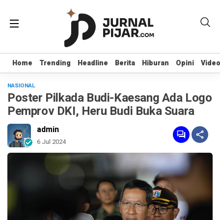
Home
Home
Trending
Trending
Headline
Headline
Berita
Berita
Hiburan
Hiburan
Opini
Opini
Vide
Vide
NASIONAL
Poster Pilkada Budi-Kaesang Ada Logo
Pemprov DKI, Heru Budi Buka Suara
admin
6 Jul 2024